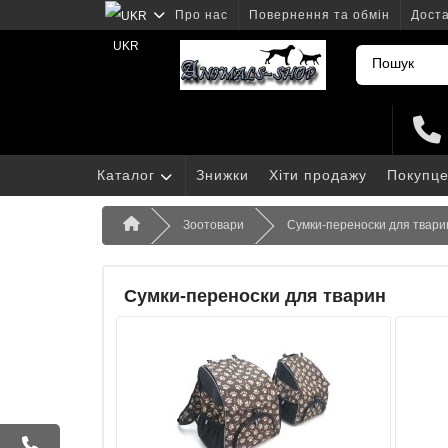
Про нас
Повернення та обмін
Доста
UKR
Каталог
Знижки
Хіти продажу
Покупце
Зоотовари
Сумки-переноски для твари
Сумки-переноски для тварин