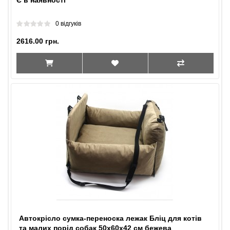
Є в наявності
0 відгуків
2616.00 грн.
Автокрісло сумка-переноска лежак Бліц для котів
та малих порід собак 50х60х42 см бежева