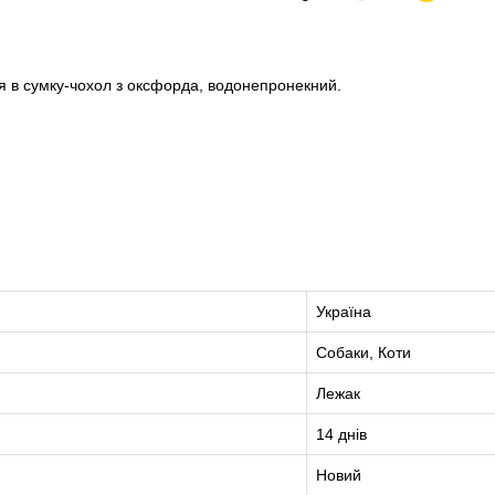
я в сумку-чохол з оксфорда, водонепронекний.
Україна
Собаки, Коти
Лежак
14 днів
Новий