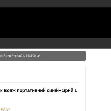
ний синій+сірий L 65х100 см
к Вояж портативний синій+сірий L
відгук