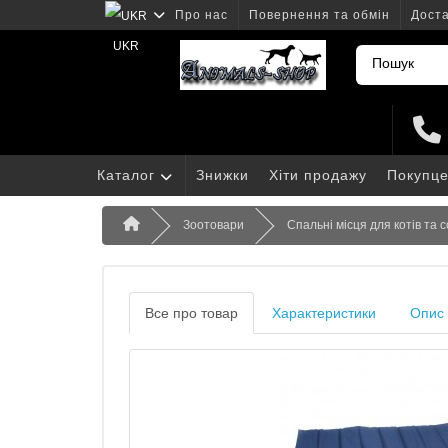
Про нас
Повернення та обмін
Доста
UKR
Каталог
Знижки
Хіти продажу
Покупце
Зоотовари
Спальні місця для котів та 
Все про товар
Характеристики
Опис 