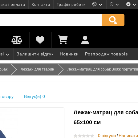
вка і оплата
Контакти
Графік роботи
ві
Залишити відгук
Новинки
Розпродаж товарів
собак
Лежаки для тварин
Лежак-матрац для собак Вояж портатив
товару
Відгук(и) 0
Лежак-матрац для соба
65х100 см
0 відгуків
Написати 
/