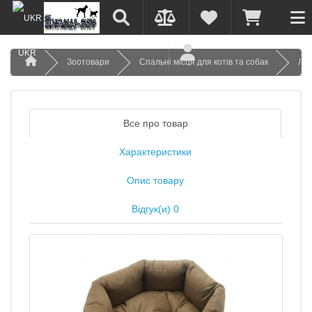
UKR
Зоотовари
Спальні місця для котів та собак
Леж
Все про товар
Характеристики
Опис товару
Відгук(и) 0