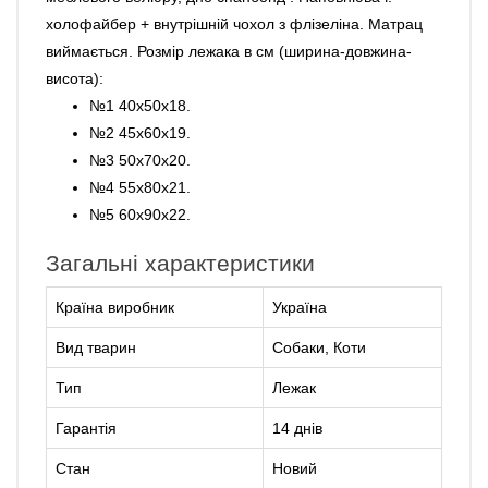
холофайбер + внутрішній чохол з флізеліна. Матрац
виймається. Розмір лежака в см (ширина-довжина-
висота):
№1 40х50х18.
№2 45х60х19.
№3 50х70х20.
№4 55х80х21.
№5 60х90х22.
Загальні характеристики
Країна виробник
Україна
Вид тварин
Собаки, Коти
Тип
Лежак
Гарантія
14 днів
Стан
Новий