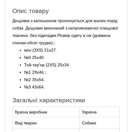
Опис товару
Дощовик з капюшоном пропонується для малих порід
собак. Дощовик виконаний з непромокаючої плащової
тканини, без підкладки.Розмір одягу в см (довжина
спинки-обсяг грудки):;
міні (3XS) 21х27.
№0 25х40.
Той-тер'єр (2XS) 25х34.
№1 29х46.;
№2 35х54.
№3 43х64.
Загальні характеристики
Країна виробник
Україна
Вид тварин
Собаки