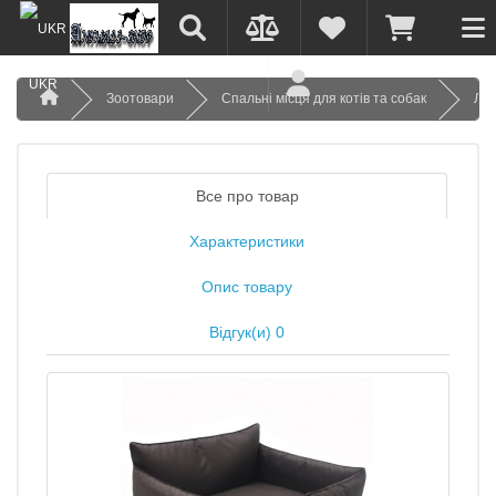
UKR
Зоотовари
Спальні місця для котів та собак
Леж
Все про товар
Характеристики
Опис товару
Відгук(и) 0