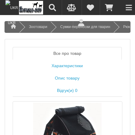
UKR
Зоотовари
Сумки-переноски для тварин
Рюкзак
Все про товар
Характеристики
Опис товару
Відгук(и) 0