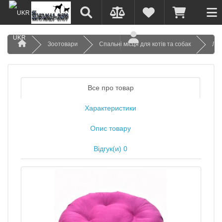
UKR
Зоотовари
Спальні місця для котів та собак
Леж
Все про товар
Характеристики
Опис товару
Відгук(и) 0