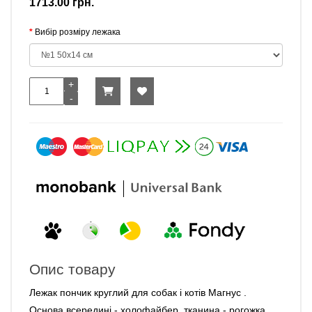
1713.00 грн.
Вибір розміру лежака
Опис товару
Лежак пончик круглий для собак і котів Магнус .
Основа всередині - холофайбер, тканина - рогожка.