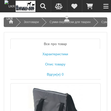
UKR
Зоотовари
Сумки-переноски для тварин
Сумки
Все про товар
Характеристики
Опис товару
Відгук(и) 0