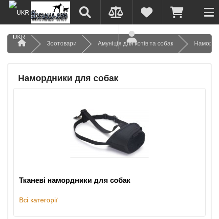
UKR
Зоотовари
Амуніція для котів та собак
Намордн
Намордники для собак
Тканеві намордники для собак
Всі категорії